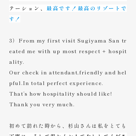
テーション、
最高です！最高のリゾートで
す！
3）From my first visit Sugiyama San tr
eated me with up most respect + hospit
ality.
Our check in attendant,friendly and hel
pful.In total perfect experience.
That’s how hospitality should like!
Thank you very much.
初めて訪れた時から、杉山さんは私をとても