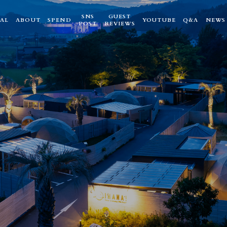
SNS
GUEST
AL
ABOUT
SPEND
YOUTUBE
Q&A
NEWS
POST
REVIEWS